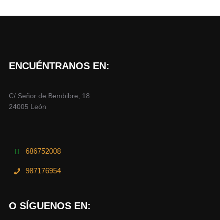
ENCUÉNTRANOS EN:
C/ Señor de Bembibre, 18
24005 León
686752008
987176954
O SÍGUENOS EN: