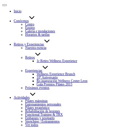
Alternar
la
Inicio
navegación
Conócenos
Centro
Equipo
Galería e instalaciones
Horarios & tarifas
Retiros y Experiencias
Nuestra esencia
Retiros
1r Retiro Wellness Experience
Experiencias
Wellness Experience Brunch
10º Aniversario
Re-inaguración Wellness Center Leon​
Gala Premios Pilates 2015
Próximos eventos
Actividades
Pilates máquinas
Entrenamientos personales
Pilates terapéutico
Rehabilitación de lesiones
Functional Training & TRX
Embarazo y postparto
Stretching / Estiramientos
Ver todos